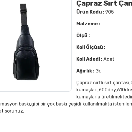
Çapraz Sırt Ça
Ürün Kodu :
905
Malzeme :
Ölçü :
Koli Ölçüsü :
Koli Adedi :
Adet
Ağırlık :
Gr.
Çapraz cırtlı sırt çantası
kumaşları,600dny,610dny
kumaşlarla üretilmektedir
imasyon baskı,gibi bir çok baskı çeşidi kullanılmakta istenile
at sorunuz.