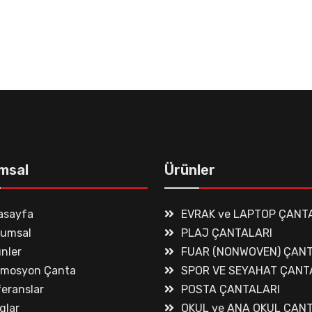
msal
Ürünler
asayfa
EVRAK ve LAPTOP ÇANT
rumsal
PLAJ ÇANTALARI
nler
FUAR (NONWOVEN) ÇANT
omosyon Çanta
SPOR VE SEYAHAT ÇANT
eranslar
POSTA ÇANTALARI
glar
OKUL ve ANA OKUL ÇAN