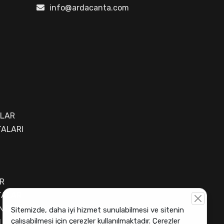
info@ardacanta.com
ALAR
ALARI
R
TALAR
NTASI
Sitemizde, daha iyi hizmet sunulabilmesi ve sitenin
çalışabilmesi için çerezler kullanılmaktadır. Çerezler
I