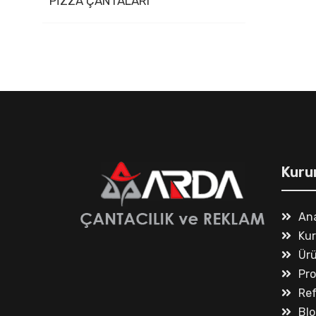
PİZZA ÇANTALARI
Kuru
An
Ku
Ürü
Pr
Ref
Blo