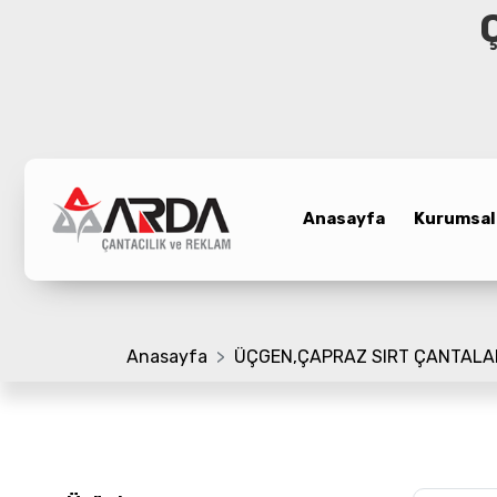
Anasayfa
Kurumsal
Anasayfa
Kurumsal
Ürünler
Promosyon Çanta
Referanslar
Anasayfa
ÜÇGEN,ÇAPRAZ SIRT ÇANTALA
Bloglar
Üretim Bölümü