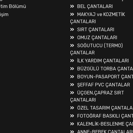
etim Bölümü
BEL ÇANTALARI
tişim
MAKYAJ ve KOZMETİK
ÇANTALARI
SIRT ÇANTALARI
OMUZ ÇANTALARI
SOĞUTUCU (TERMO)
ÇANTALAR
İLK YARDIM ÇANTALARI
BÜZGÜLÜ TORBA ÇANT
BOYUN-PASAPORT ÇANT
ŞEFFAF PVC ÇANTALAR
ÜÇGEN,ÇAPRAZ SIRT
ÇANTALARI
ÖZEL TASARIM ÇANTALA
FOTOĞRAF BASKILI ÇAN
KALEMLİK-BESLENME ÇA
ANNE-BEBEK ÇANTALAR