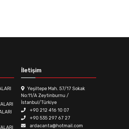
İletişim
ALARI
Yeşiltepe Mah. 57/17 Sokak
No:11/A Zeytinburnu /
İstanbul/Türkiye
ALARI
+90 212 416 10 07
ALARI
+90 535 297 67 27
ardacanta@hotmail.com
TALARI