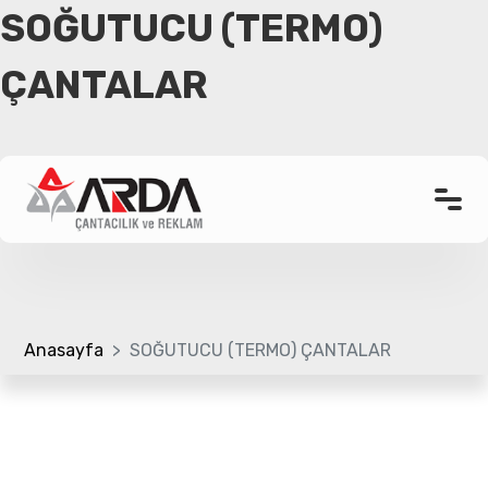
SOĞUTUCU (TERMO)
ÇANTALAR
Anasayfa
Kurumsal
Ürünler
Promosyon Çanta
Referanslar
Anasayfa
SOĞUTUCU (TERMO) ÇANTALAR
Bloglar
Üretim Bölümü