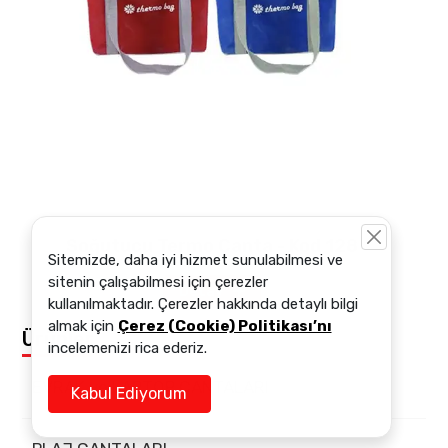
Soğutucu Termo Çanta - Kod 128
Sitemizde, daha iyi hizmet sunulabilmesi ve
sitenin çalışabilmesi için çerezler
Detay
kullanılmaktadır. Çerezler hakkında detaylı bilgi
almak için
Çerez (Cookie) Politikası’nı
Ürünler
incelemenizi rica ederiz.
EVRAK ve LAPTOP ÇANTALARI
Kabul Ediyorum