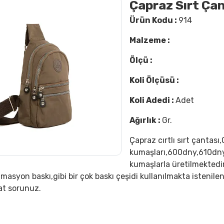
Çapraz Sırt Çan
Ürün Kodu :
914
Malzeme :
Ölçü :
Koli Ölçüsü :
Koli Adedi :
Adet
Ağırlık :
Gr.
Çapraz cırtlı sırt çantası
kumaşları,600dny,610dny
kumaşlarla üretilmektedir
imasyon baskı,gibi bir çok baskı çeşidi kullanılmakta istenile
at sorunuz.