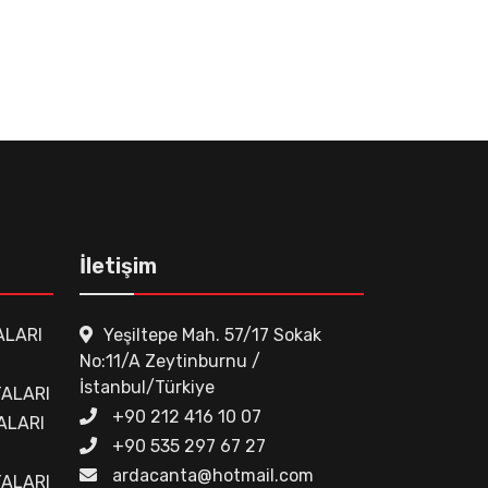
İletişim
ALARI
Yeşiltepe Mah. 57/17 Sokak
No:11/A Zeytinburnu /
İstanbul/Türkiye
ALARI
+90 212 416 10 07
ALARI
+90 535 297 67 27
ardacanta@hotmail.com
TALARI