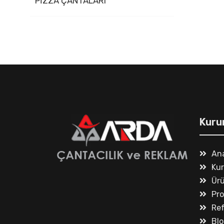
PİZZA ÇANTALARI
Kuru
An
Ku
Ürü
Pr
Ref
Blo