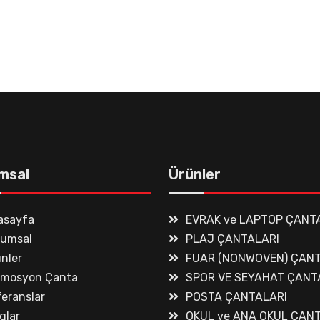
msal
Ürünler
asayfa
EVRAK ve LAPTOP ÇANT
rumsal
PLAJ ÇANTALARI
nler
FUAR (NONWOVEN) ÇANT
omosyon Çanta
SPOR VE SEYAHAT ÇANT
eranslar
POSTA ÇANTALARI
glar
OKUL ve ANA OKUL ÇAN