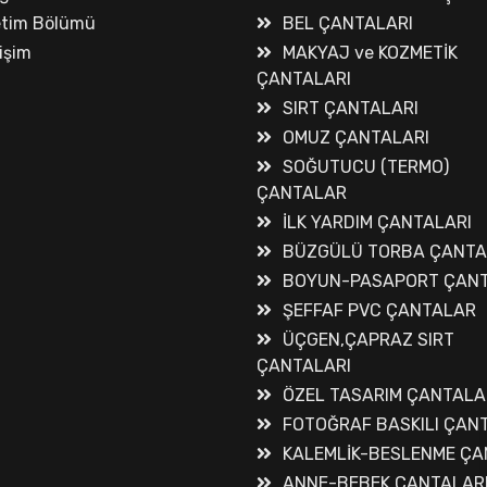
etim Bölümü
BEL ÇANTALARI
tişim
MAKYAJ ve KOZMETİK
ÇANTALARI
SIRT ÇANTALARI
OMUZ ÇANTALARI
SOĞUTUCU (TERMO)
ÇANTALAR
İLK YARDIM ÇANTALARI
BÜZGÜLÜ TORBA ÇANT
BOYUN-PASAPORT ÇANT
ŞEFFAF PVC ÇANTALAR
ÜÇGEN,ÇAPRAZ SIRT
ÇANTALARI
ÖZEL TASARIM ÇANTALA
FOTOĞRAF BASKILI ÇAN
KALEMLİK-BESLENME ÇA
ANNE-BEBEK ÇANTALAR