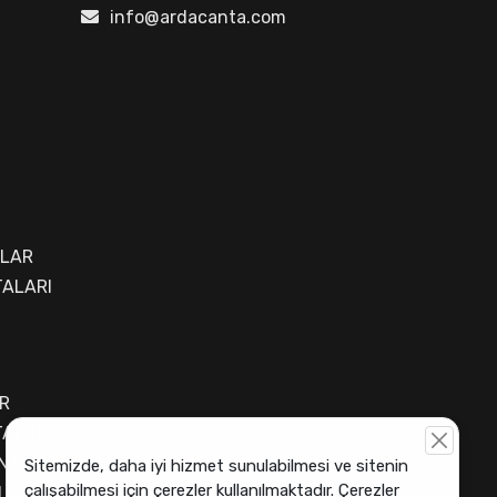
info@ardacanta.com
ALAR
ALARI
R
TALAR
NTASI
Sitemizde, daha iyi hizmet sunulabilmesi ve sitenin
çalışabilmesi için çerezler kullanılmaktadır. Çerezler
I