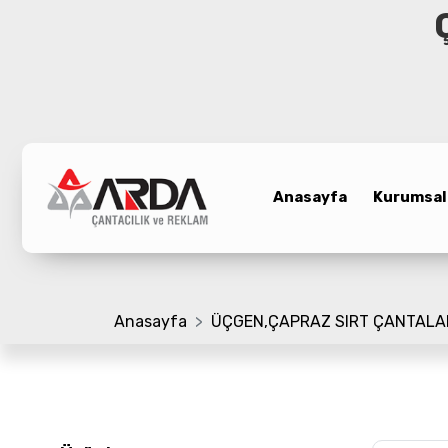
Anasayfa
Kurumsal
Anasayfa
Kurumsal
Ürünler
Promosyon Çanta
Referanslar
Anasayfa
ÜÇGEN,ÇAPRAZ SIRT ÇANTALA
Bloglar
Üretim Bölümü