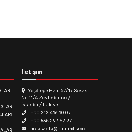
İletişim
ALARI
Yeşiltepe Mah. 57/17 Sokak
No:11/A Zeytinburnu /
İstanbul/Türkiye
ALARI
+90 212 416 10 07
ALARI
+90 535 297 67 27
ardacanta@hotmail.com
TALARI