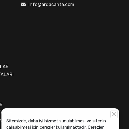
info@ardacanta.com
ALAR
ALARI
R
TALAR
NTASI
Sitemizde, daha iyi hizmet sunulabilmesi ve sitenin
çalışabilmesi için çerezler kullanılmaktadır. Çerezler
I