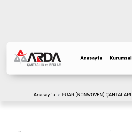
Anasayfa
Kurumsal
Anasayfa
Kurumsal
Ürünler
Promosyon Çanta
Referanslar
Anasayfa
FUAR (NONWOVEN) ÇANTALARI
Bloglar
Üretim Bölümü