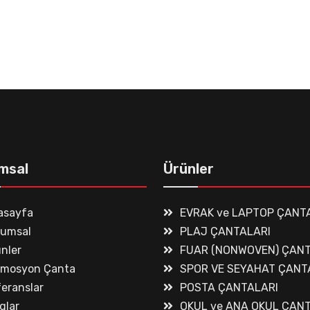
msal
Ürünler
asayfa
EVRAK ve LAPTOP ÇANT
rumsal
PLAJ ÇANTALARI
nler
FUAR (NONWOVEN) ÇANT
omosyon Çanta
SPOR VE SEYAHAT ÇANT
eranslar
POSTA ÇANTALARI
glar
OKUL ve ANA OKUL ÇAN