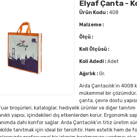
Elyaf Çanta - 
Ürün Kodu :
408
Malzeme :
Ölçü :
Koli Ölçüsü :
Koli Adedi :
Adet
Ağırlık :
Gr.
Arda Çantacılık’ın 4008 k
mükemmel bir çözümdür. D
çanta, çevre dostu yapısı
fuar broşürleri, kataloglar, hediyelik ürünler ve diğer tanıtı
ıklı yapısı, içindekileri dış etkenlerden korur. Ergonomik s
lanımda dahi konfor sağlar. Arda Çantacılık’ın titiz üretim sü
 şekilde tanıtmak için ideal bir tercihtir. Hem estetik hem de