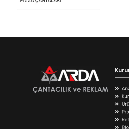
PİZZA ÇANTALARI
Kuru
An
Ku
Ürü
Pr
Ref
Blo