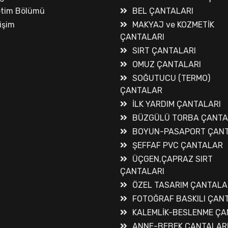
etim Bölümü
BEL ÇANTALARI
tişim
MAKYAJ ve KOZMETİK
ÇANTALARI
SIRT ÇANTALARI
OMUZ ÇANTALARI
SOĞUTUCU (TERMO)
ÇANTALAR
İLK YARDIM ÇANTALARI
BÜZGÜLÜ TORBA ÇANT
BOYUN-PASAPORT ÇANT
ŞEFFAF PVC ÇANTALAR
ÜÇGEN,ÇAPRAZ SIRT
ÇANTALARI
ÖZEL TASARIM ÇANTALA
FOTOĞRAF BASKILI ÇAN
KALEMLİK-BESLENME ÇA
ANNE-BEBEK ÇANTALAR