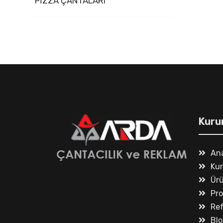
PİZZA ÇANTALARI
Kuru
An
Ku
Ürü
Pr
Ref
Blo