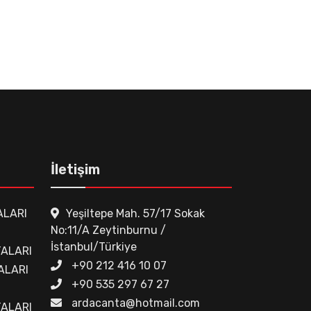
İletişim
ALARI
Yeşiltepe Mah. 57/17 Sokak
No:11/A Zeytinburnu /
İstanbul/Türkiye
ALARI
+90 212 416 10 07
ALARI
+90 535 297 67 27
ardacanta@hotmail.com
TALARI