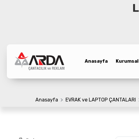
L
Anasayfa
Kurumsal
Anasayfa
Kurumsal
Ürünler
Promosyon Çanta
Referanslar
Anasayfa
EVRAK ve LAPTOP ÇANTALARI
Bloglar
Üretim Bölümü