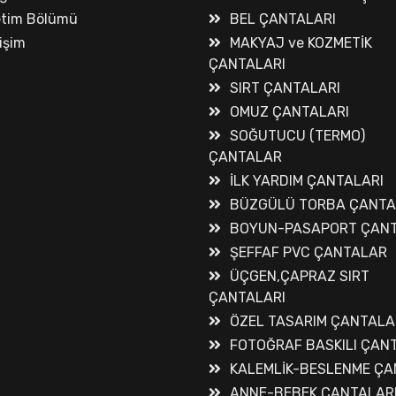
etim Bölümü
BEL ÇANTALARI
tişim
MAKYAJ ve KOZMETİK
ÇANTALARI
SIRT ÇANTALARI
OMUZ ÇANTALARI
SOĞUTUCU (TERMO)
ÇANTALAR
İLK YARDIM ÇANTALARI
BÜZGÜLÜ TORBA ÇANT
BOYUN-PASAPORT ÇANT
ŞEFFAF PVC ÇANTALAR
ÜÇGEN,ÇAPRAZ SIRT
ÇANTALARI
ÖZEL TASARIM ÇANTALA
FOTOĞRAF BASKILI ÇAN
KALEMLİK-BESLENME ÇA
ANNE-BEBEK ÇANTALAR