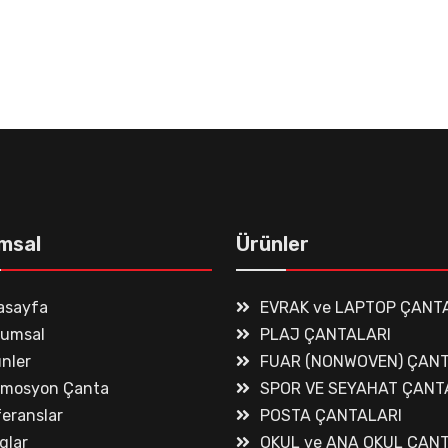
msal
Ürünler
asayfa
EVRAK ve LAPTOP ÇANT
rumsal
PLAJ ÇANTALARI
nler
FUAR (NONWOVEN) ÇANT
omosyon Çanta
SPOR VE SEYAHAT ÇANT
eranslar
POSTA ÇANTALARI
glar
OKUL ve ANA OKUL ÇAN