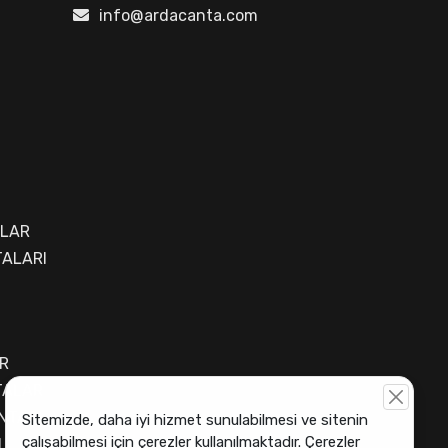
info@ardacanta.com
ALAR
ALARI
R
TALAR
NTASI
Sitemizde, daha iyi hizmet sunulabilmesi ve sitenin
çalışabilmesi için çerezler kullanılmaktadır. Çerezler
I