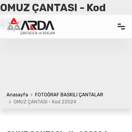
OMUZ ÇANTASI - Kod
22024
Anasayfa
Kurumsal
Ürünler
Promosyon Çanta
Referanslar
Anasayfa
FOTOĞRAF BASKILI ÇANTALAR
OMUZ ÇANTASI - Kod 22024
Bloglar
Üretim Bölümü