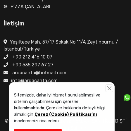
PİZZA ÇANTALARI
İletişim
Yeşiltepe Mah. 57/17 Sokak No:11/A Zeytinburnu /
İstanbul/Türkiye
+90 212 416 10 07
+90 535 297 67 27
ardacanta@hotmail.com
info@ardacanta.com
Sitemizde, daha iyi hizmet sunulabilmesi ve
sitenin çalışabilmesi için çerezler
kullanılmaktadır. Çerezler hakkında detaylı bilgi
Çerez Politikası
almak için
Çerez (Cookie) Politikası’nı
incelemenizi rica ederiz.
©2024 - ARDA ÇANTACILIK VE REKLAM SAN.TİC.LTD.ŞTİ
Tüm Hakları Saklıdır.