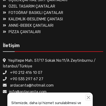
ÖZEL TASARIM ÇANTALAR
FOTOĞRAF BASKILI ÇANTALAR
KALEMLİK-BESLENME ÇANTASI
ANNE-BEBEK ÇANTALARI
PİZZA ÇANTALARI
İletişim
Yeşiltepe Mah. 57/17 Sokak No:11/A Zeytinburnu /
İstanbul/Türkiye
+90 212 416 10 07
+90 535 297 67 27
ardacanta@hotmail.com
info@ardacanta.com
Sitemizde, daha iyi hizmet sunulabilmesi ve