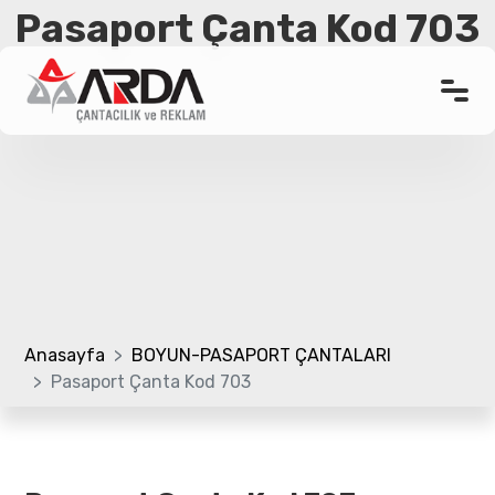
Pasaport Çanta Kod 703
Anasayfa
Kurumsal
Ürünler
Promosyon Çanta
Referanslar
Anasayfa
BOYUN-PASAPORT ÇANTALARI
Pasaport Çanta Kod 703
Bloglar
Üretim Bölümü