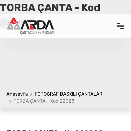
TORBA ÇANTA - Kod
22028
Anasayfa
Kurumsal
Ürünler
Promosyon Çanta
Referanslar
Anasayfa
FOTOĞRAF BASKILI ÇANTALAR
TORBA ÇANTA - Kod 22028
Bloglar
Üretim Bölümü