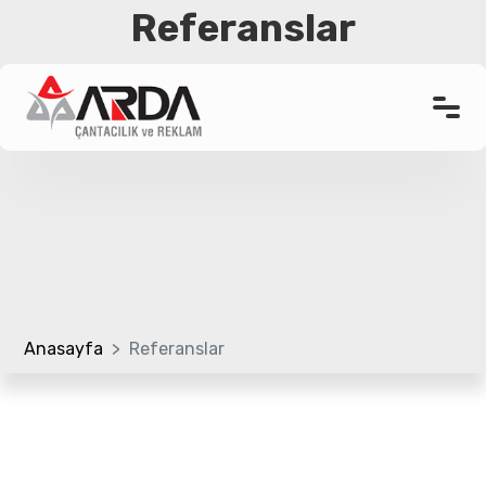
Referanslar
Anasayfa
Kurumsal
Ürünler
Promosyon Çanta
Referanslar
Anasayfa
Referanslar
Bloglar
Üretim Bölümü