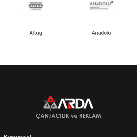
Altug
Anadolu