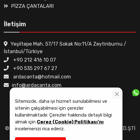
PİZZA ÇANTALARI
İletişim
Yeşiltepe Mah. 57/17 Sokak No:11/A Zeytinburnu /
İstanbul/Türkiye
+90 212 416 10 07
+90 535 297 67 27
ardacanta@hotmail.com
info@ardacanta.com
Sitemizde, daha iyi hizmet sunulabilmesi ve
sitenin çalışabilmesi için çerezler
kullanılmaktadır. Çerezler hakkında detaylı bilgi
Çerez Politikası
almak için
Çerez (Cookie) Politikası’nı
©2024 - ARDA ÇANTACILIK VE REKLAM SAN.TİC.LTD.ŞTİ
incelemenizi rica ederiz.
Tüm Hakları Saklıdır.