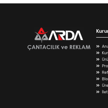
Kuru
An
Ku
Ürü
Pr
Ref
Blo
Ür
İle