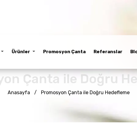
Ürünler
Promosyon Çanta
Referanslar
Bl
on Çanta ile Doğru H
Anasayfa
/
Promosyon Çanta ile Doğru Hedefleme