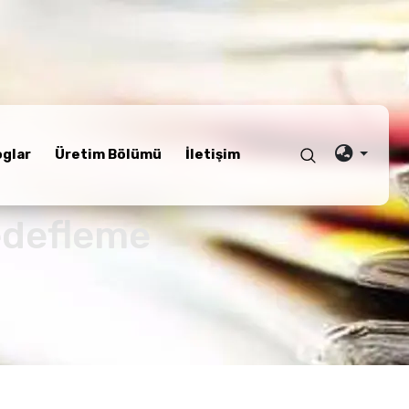
oglar
Üretim Bölümü
İletişim
edefleme