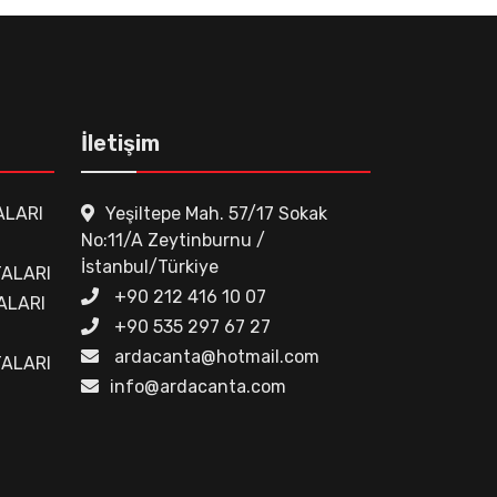
İletişim
ALARI
Yeşiltepe Mah. 57/17 Sokak
No:11/A Zeytinburnu /
İstanbul/Türkiye
ALARI
+90 212 416 10 07
ALARI
+90 535 297 67 27
ardacanta@hotmail.com
TALARI
info@ardacanta.com