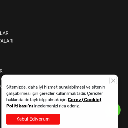
ALAR
ALARI
R
TALAR
NTASI
Sitemizde, daha iyi hizmet sunulabilmesi ve sitenin
çalışabilmesi için çerezler kullanılmaktadır. Çerezler
I
hakkında detaylı bilgi almak için
Çerez (Cookie)
Politikası’nı
incelemenizi rica ederiz.
Kabul Ediyorum