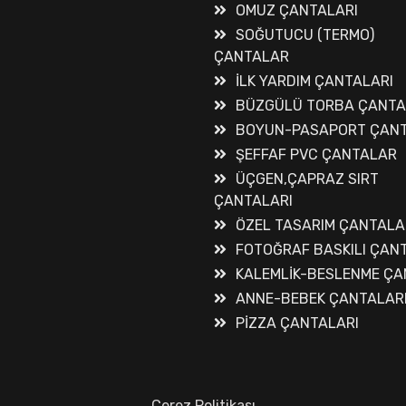
OMUZ ÇANTALARI
SOĞUTUCU (TERMO)
ÇANTALAR
İLK YARDIM ÇANTALARI
BÜZGÜLÜ TORBA ÇANT
BOYUN-PASAPORT ÇANT
ŞEFFAF PVC ÇANTALAR
ÜÇGEN,ÇAPRAZ SIRT
ÇANTALARI
ÖZEL TASARIM ÇANTALA
FOTOĞRAF BASKILI ÇAN
KALEMLİK-BESLENME ÇA
ANNE-BEBEK ÇANTALAR
PİZZA ÇANTALARI
Çerez Politikası