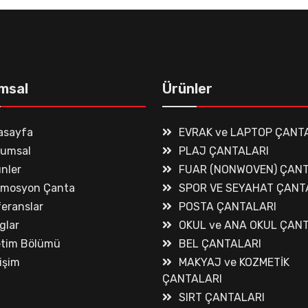
msal
Ürünler
asayfa
EVRAK ve LAPTOP ÇANT
rumsal
PLAJ ÇANTALARI
nler
FUAR (NONWOVEN) ÇANT
omosyon Çanta
SPOR VE SEYAHAT ÇANT
eranslar
POSTA ÇANTALARI
glar
OKUL ve ANA OKUL ÇAN
etim Bölümü
BEL ÇANTALARI
tişim
MAKYAJ ve KOZMETİK
ÇANTALARI
SIRT ÇANTALARI