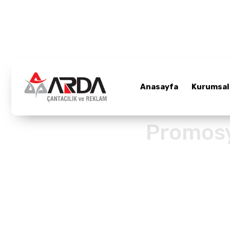
Anasayfa
Anasayfa
Kurumsal
Kurumsal
Ürünler
Promosy
Promosyon Çanta
Referanslar
Bloglar
Üretim Bölümü